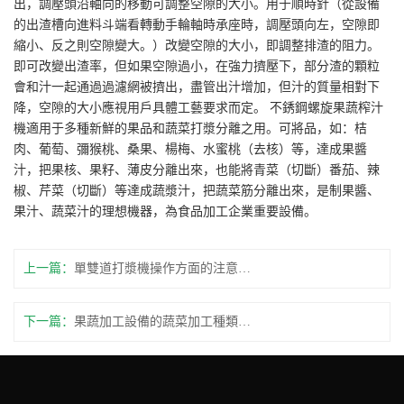
出，調壓頭沿軸向的移動可調整空隙的大小。用于順時針（從設備
的出渣槽向進料斗端看轉動手輪軸時承座時，調壓頭向左，空隙即
縮小、反之則空隙變大。）改變空隙的大小，即調整排渣的阻力。
即可改變出渣率，但如果空隙過小，在強力擠壓下，部分渣的顆粒
會和汁一起通過過濾網被擠出，盡管出汁增加，但汁的質量相對下
降，空隙的大小應視用戶具體工藝要求而定。 不銹鋼螺旋果蔬榨汁
機適用于多種新鮮的果品和蔬菜打漿分離之用。可將品，如：桔
肉、葡萄、彌猴桃、桑果、楊梅、水蜜桃（去核）等，達成果醬
汁，把果核、果籽、薄皮分離出來，也能將青菜（切斷）番茄、辣
椒、芹菜（切斷）等達成蔬漿汁，把蔬菜筋分離出來，是制果醬、
果汁、蔬菜汁的理想機器，為食品加工企業重要設備。
上一篇：
單雙道打漿機操作方面的注意事項
下一篇：
果蔬加工設備的蔬菜加工種類有哪些？