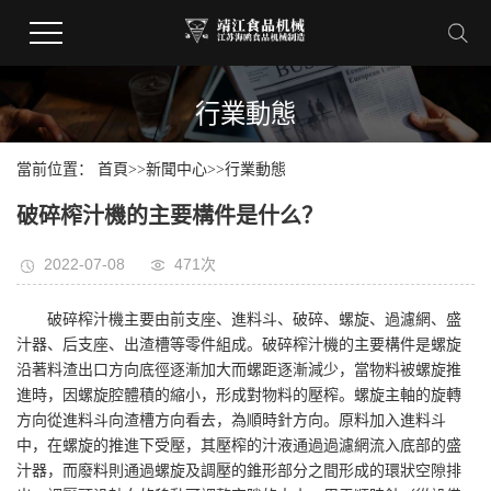
行業動態
當前位置：
首頁
>>
新聞中心
>>
行業動態
破碎榨汁機的主要構件是什么？
2022-07-08
471次
破碎榨汁機主要由前支座、進料斗、破碎、螺旋、過濾網、盛
汁器、后支座、出渣槽等零件組成。破碎榨汁機的主要構件是螺旋
沿著料渣出口方向底徑逐漸加大而螺距逐漸減少，當物料被螺旋推
進時，因螺旋腔體積的縮小，形成對物料的壓榨。螺旋主軸的旋轉
方向從進料斗向渣槽方向看去，為順時針方向。原料加入進料斗
中，在螺旋的推進下受壓，其壓榨的汁液通過過濾網流入底部的盛
汁器，而廢料則通過螺旋及調壓的錐形部分之間形成的環狀空隙排