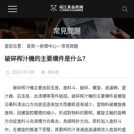
常見問題
當前位置：
首頁
>>
新聞中心
>>
常見問題
破碎榨汁機的主要構件是什么？
2022-07-08
450次
破碎榨汁機主要由前支座、進料斗、破碎、螺旋、過濾網、盛
汁器、后支座、出渣槽等零件組成。破碎榨汁機的主要構件是螺旋
沿著料渣出口方向底徑逐漸加大而螺距逐漸減少，當物料被螺旋推
進時，因螺旋腔體積的縮小，形成對物料的壓榨。螺旋主軸的旋轉
方向從進料斗向渣槽方向看去，為順時針方向。原料加入進料斗
中，在螺旋的推進下受壓，其壓榨的汁液通過過濾網流入底部的盛