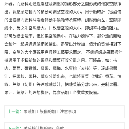
汁器，而廢料則通過螺旋及調壓的錐形部分之間形成的環狀空隙排
出，調壓頭沿軸向的移動可調整空隙的大小。用于順時針（從設備
的出渣槽向進料斗端看轉動手輪軸時承座時，調壓頭向左，空隙即
縮小、反之則空隙變大。）改變空隙的大小，即調整排渣的阻力。
即可改變出渣率，但如果空隙過小，在強力擠壓下，部分渣的顆粒
會和汁一起通過過濾網被擠出，盡管出汁增加，但汁的質量相對下
降，空隙的大小應視用戶具體工藝要求而定。 不銹鋼螺旋果蔬榨汁
機適用于多種新鮮的果品和蔬菜打漿分離之用。可將品，如：桔
肉、葡萄、彌猴桃、桑果、楊梅、水蜜桃（去核）等，達成果醬
汁，把果核、果籽、薄皮分離出來，也能將青菜（切斷）番茄、辣
椒、芹菜（切斷）等達成蔬漿汁，把蔬菜筋分離出來，是制果醬、
果汁、蔬菜汁的理想機器，為食品加工企業重要設備。
上一篇：
果蔬加工設備的加工注意事項
下一篇：
破碎榨汁機的運行參數